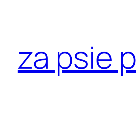
Przejdź
do
treści
za psie 