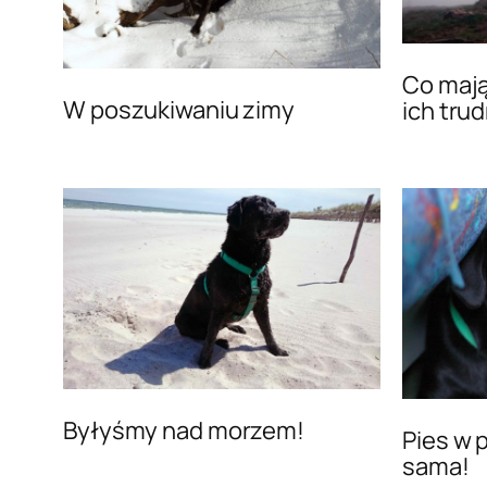
Co mają
W poszukiwaniu zimy
ich tru
Byłyśmy nad morzem!
Pies w 
sama!