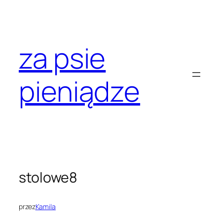
Przejdź
do
treści
za psie
pieniądze
stolowe8
przez
Kamila