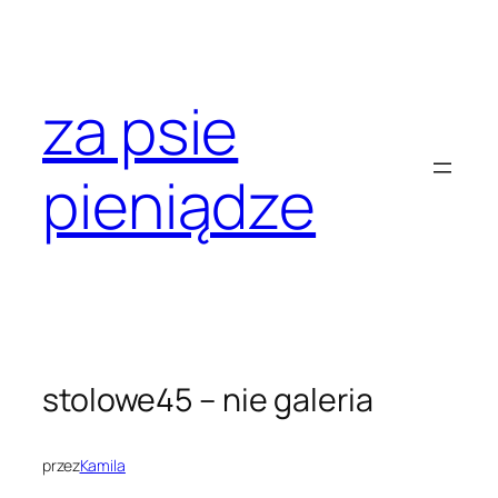
Przejdź
do
treści
za psie
pieniądze
stolowe45 – nie galeria
przez
Kamila