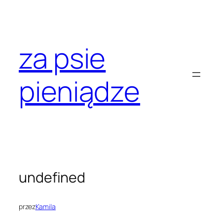
Przejdź
do
treści
za psie
pieniądze
undefined
przez
Kamila