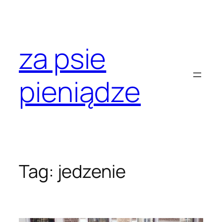
Przejdź
do
treści
za psie
pieniądze
Tag:
jedzenie