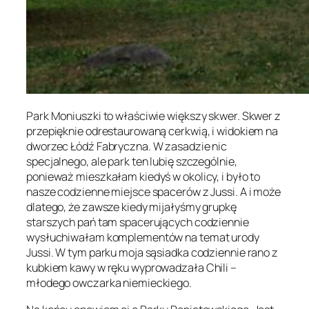
Park Moniuszki to właściwie większy skwer. Skwer z
przepięknie odrestaurowaną cerkwią, i widokiem na
dworzec Łódź Fabryczna. W zasadzie nic
specjalnego, ale park ten lubię szczególnie,
ponieważ mieszkałam kiedyś w okolicy, i było to
nasze codzienne miejsce spacerów z Jussi. A i może
dlatego, że zawsze kiedy mijałyśmy grupkę
starszych pań tam spacerujących codziennie
wysłuchiwałam komplementów na temat urody
Jussi. W tym parku moja sąsiadka codziennie rano z
kubkiem kawy w ręku wyprowadzała Chili –
młodego owczarka niemieckiego.