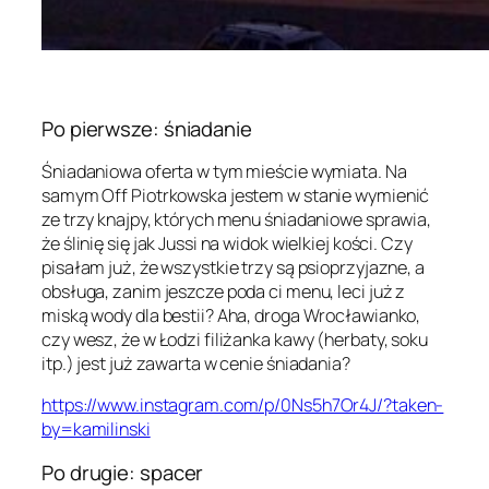
Po pierwsze: śniadanie
Śniadaniowa oferta w tym mieście wymiata. Na
samym Off Piotrkowska jestem w stanie wymienić
ze trzy knajpy, których menu śniadaniowe sprawia,
że ślinię się jak Jussi na widok wielkiej kości. Czy
pisałam już, że wszystkie trzy są psioprzyjazne, a
obsługa, zanim jeszcze poda ci menu, leci już z
miską wody dla bestii? Aha, droga Wrocławianko,
czy wesz, że w Łodzi filiżanka kawy (herbaty, soku
itp.) jest już zawarta w cenie śniadania?
https://www.instagram.com/p/0Ns5h7Or4J/?taken-
by=kamilinski
Po drugie: spacer