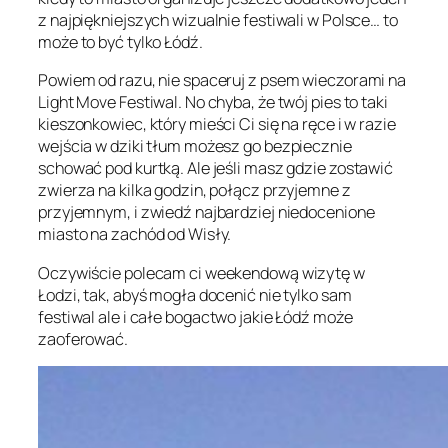
z najpiękniejszych wizualnie festiwali w Polsce… to
może to być tylko Łódź.
Powiem od razu, nie spaceruj z psem wieczorami na
Light Move Festiwal. No chyba, że twój pies to taki
kieszonkowiec, który mieści Ci się na ręce i w razie
wejścia w dziki tłum możesz go bezpiecznie
schować pod kurtką. Ale jeśli masz gdzie zostawić
zwierza na kilka godzin, połącz przyjemne z
przyjemnym, i zwiedź najbardziej niedocenione
miasto na zachód od Wisły.
Oczywiście polecam ci weekendową wizytę w
Łodzi, tak, abyś mogła docenić nie tylko sam
festiwal ale i całe bogactwo jakie Łódź może
zaoferować.