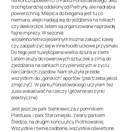
Na końcu opowiem ci o Parku Poniatowskiego. Jest
trochę bardziej oddalony od Pietryny, ale nadrabia
powierzchnią. Miejsca do biegania jest tu co
niemiara, alejki nadają się do jeżdżenia na rolkach
czy deskorolce, latem są organizowane naprawdę
fajne imprezy. W sezonie
wiosenno/letnio/jesiennym można zakupić kawę
czy zaopatrzyć się w inne foodtruckowe przysmaki.
Do tego jest tu wykopana wielka dziura w ziemi.
Latem służy do rowerowych sztuczek a zimą do
zjeżdżania na sankach czy pierwszych w życiu
narciarskich zjazdów. Nam służyła przede
wszystkim do „górskich” aportów (psa trzeba jakoś
zmęczyć). W parku Poniatowskiego uczyłam też
Jussi wskakiwać na rzeczy (głównie skrzynki
elektryczne).
Jest jeszcze park Sienkiewicza z pomnikiem
Plastusia, i park Staromiejski, zwany parkiem
Śledzia, na drugim końcu ulicy Piotrkowskiej.
Wszystkie równie zadbane, wszystkie oświetlone