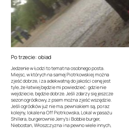
Po trzecie: obiad
Jedzenie w Łodzi to temat na osobnego posta.
Miejsc, w których na samej Piotrkowskiej można
zjeść dobrze, i za adekwatną do jakości cenę jest
tyle, że łatwiej będzie mi powiedzieć: gdzie nie
wejdziecie, będzie dobrze. Jeśli zdarzy się jeszcze
sezon ogródkowy, z psem można zjeść wszędzie.
Jeśli ogródków już nie ma, pewniakiem są, po raz
kolejny, lokale na Off Piotrkowska, Lokal w pasażu
Shillera, burgerownie Jerry’s i Bobbie burger,
Niebostan, Włoszczyzna i na pewno wiele innych,