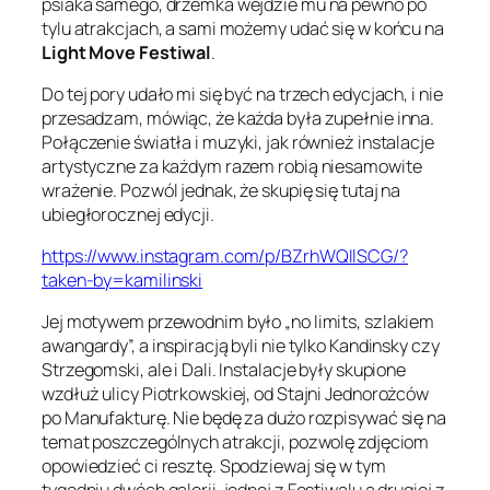
psiaka samego, drzemka wejdzie mu na pewno po
tylu atrakcjach, a sami możemy udać się w końcu na
Light Move Festiwal
.
Do tej pory udało mi się być na trzech edycjach, i nie
przesadzam, mówiąc, że każda była zupełnie inna.
Połączenie światła i muzyki, jak również instalacje
artystyczne za każdym razem robią niesamowite
wrażenie. Pozwól jednak, że skupię się tutaj na
ubiegłorocznej edycji.
https://www.instagram.com/p/BZrhWQIlSCG/?
taken-by=kamilinski
Jej motywem przewodnim było „no limits, szlakiem
awangardy”, a inspiracją byli nie tylko Kandinsky czy
Strzegomski, ale i Dali. Instalacje były skupione
wzdłuż ulicy Piotrkowskiej, od Stajni Jednorożców
po Manufakturę. Nie będę za dużo rozpisywać się na
temat poszczególnych atrakcji, pozwolę zdjęciom
opowiedzieć ci resztę. Spodziewaj się w tym