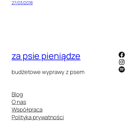
27/03/2018
https
za psie pieniądze
Insta
Spoti
budżetowe wyprawy z psem
Blog
O nas
Współpraca
Polityka prywatności