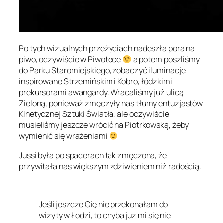
Po tych wizualnych przeżyciach nadeszła pora na
piwo, oczywiście w Piwotece
a potem poszliśmy
do Parku Staromiejskiego, zobaczyć iluminacje
inspirowane Strzemińskim i Kobro, łódzkimi
prekursorami awangardy. Wracaliśmy już ulicą
Zieloną, ponieważ zmęczyły nas tłumy entuzjastów
Kinetycznej Sztuki Światła, ale oczywiście
musieliśmy jeszcze wrócić na Piotrkowską, żeby
wymienić się wrażeniami
Jussi była po spacerach tak zmęczona, że
przywitała nas większym zdziwieniem niż radością.
Jeśli jeszcze Cię nie przekonałam do
wizyty w Łodzi, to chyba juz mi się nie