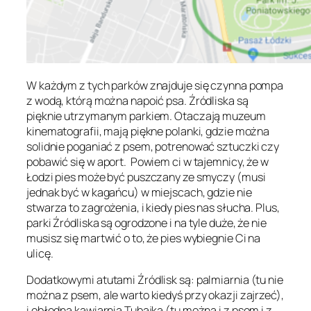
W każdym z tych parków znajduje się czynna pompa
z wodą, którą można napoić psa. Źródliska są
pięknie utrzymanym parkiem. Otaczają muzeum
kinematografii, mają piękne polanki, gdzie można
solidnie poganiać z psem, potrenować sztuczki czy
pobawić się w aport. Powiem ci w tajemnicy, że w
Łodzi pies może być puszczany ze smyczy (musi
jednak być w kagańcu) w miejscach, gdzie nie
stwarza to zagrożenia, i kiedy pies nas słucha. Plus,
parki Źródliska są ogrodzone i na tyle duże, że nie
musisz się martwić o to, że pies wybiegnie Ci na
ulicę.
Dodatkowymi atutami Źródlisk są: palmiarnia (tu nie
można z psem, ale warto kiedyś przy okazji zajrzeć),
i obłędna kawiarnia Tubajka (tu można i z psem i z