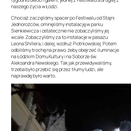
tygodniu dwóch galerii, jednej z Festiwalu a drugiej z
naszego życia w Łodzi.
Chociaż zaczęliśmy spacer po Festiwalu od Stajni
Jednorożców, ominęliśmy instalację w parku
Sienkiewicza i ostatecznie nie zobaczyliśmy jej
wcale. Zobaczyliśmy za to instalacje w pasażu
Leona Shillera, i dalej, wzdłuż Piotrkowskiej. Potem
odbiliśmy trochę na prawo, żeby obejrzeć iluminacje
na Łódzkim Domu Kultury i na Soborze św.
Aleksandra Newskiego. Tak jak przewidywaliśmy,
trzeba było przebić się przez tłumy ludzi, ale
naprawdę było warto.