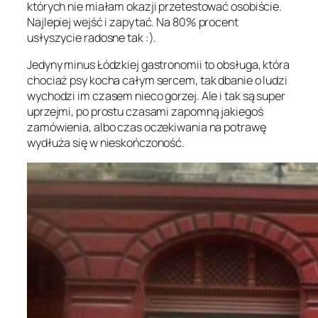
których nie miałam okazji przetestować osobiście.
Najlepiej wejść i zapytać. Na 80% procent
usłyszycie radosne tak :).
Jedyny minus Łódzkiej gastronomii to obsługa, która
chociaż psy kocha całym sercem, tak dbanie o ludzi
wychodzi im czasem nieco gorzej. Ale i tak są super
uprzejmi, po prostu czasami zapomną jakiegoś
zamówienia, albo czas oczekiwania na potrawę
wydłuża się w nieskończoność.