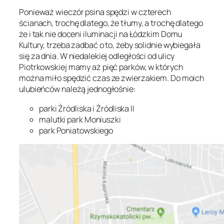
Ponieważ wieczór psina spędzi w czterech
ścianach, trochę dlatego, że tłumy, a trochę dlatego
że i tak nie doceni iluminacji na Łódzkim Domu
Kultury, trzeba zadbać o to, żeby solidnie wybiegała
się za dnia. W niedalekiej odległości od ulicy
Piotrkowskiej mamy aż pięć parków, w których
można miło spędzić czas ze zwierzakiem. Do moich
ulubieńców należą jednogłośnie:
parki Źródliska i Źródliska II
malutki park Moniuszki
park Poniatowskiego