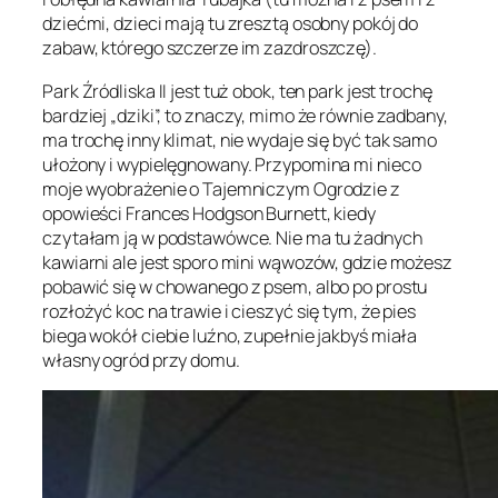
dziećmi, dzieci mają tu zresztą osobny pokój do
zabaw, którego szczerze im zazdroszczę).
Park Źródliska II jest tuż obok, ten park jest trochę
bardziej „dziki”, to znaczy, mimo że równie zadbany,
ma trochę inny klimat, nie wydaje się być tak samo
ułożony i wypielęgnowany. Przypomina mi nieco
moje wyobrażenie o Tajemniczym Ogrodzie z
opowieści Frances Hodgson Burnett, kiedy
czytałam ją w podstawówce. Nie ma tu żadnych
kawiarni ale jest sporo mini wąwozów, gdzie możesz
pobawić się w chowanego z psem, albo po prostu
rozłożyć koc na trawie i cieszyć się tym, że pies
biega wokół ciebie luźno, zupełnie jakbyś miała
własny ogród przy domu.