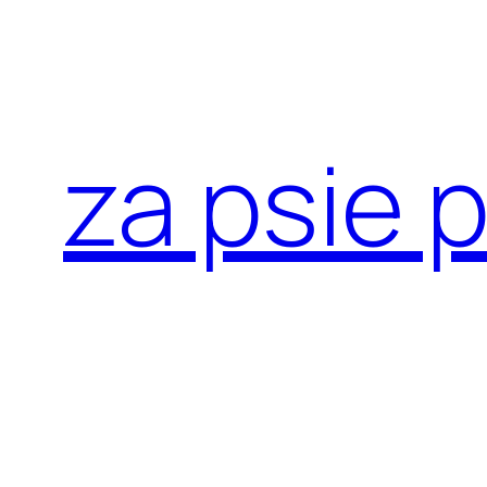
Przejdź
do
treści
za psie 