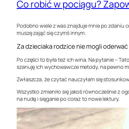
Co robić w pociągu? Zapow
Podobno wiele z was znajduje mnie po zdaniu co
muszę zająć się czymś innym.
Za dzieciaka rodzice nie mogli oderwać
Po części to była też ich wina. Na pytanie – Ta
szanuję ich wychowawcze metody, na pewno mie
Zwłaszcza, że czytać nauczyłam się stosunkowo
Wszystko zmieniło się jakoś równocześnie z og
na nudę i sięganie po coraz to nowe lektury.