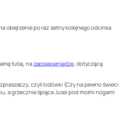
na obejrzenie po raz setny kolejnego odcinka
erię tutaj, na
zapsiepieniądze
, dotyczącą
zpraszaczy, czyli lodówki (C
zy na pewno świeci
iu, a grzecznie śpiąca Jussi pod moimi nogami