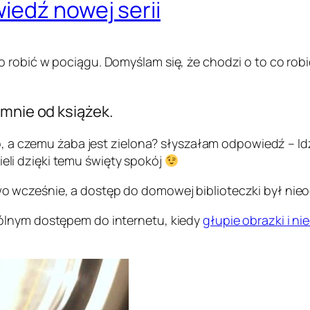
iedź nowej serii
 robić w pociągu. Domyślam się, że chodzi o to co robi
 mnie od książek.
to, a czemu żaba jest zielona? słyszałam odpowiedź – I
li dzięki temu święty spokój
 wcześnie, a dostęp do domowej biblioteczki był nieo
ólnym dostępem do internetu, kiedy
głupie obrazki i n