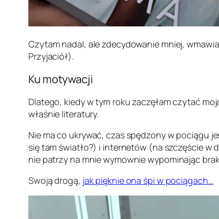
Czytam nadal, ale zdecydowanie mniej, wmawiają
Przyjaciół).
Ku motywacji
Dlatego, kiedy w tym roku zaczęłam czytać moją
właśnie literatury.
Nie ma co ukrywać, czas spędzony w pociągu jes
się tam światło?
) i internetów (na szczęście w
nie patrzy na mnie wymownie wypominając brak
Swoją drogą,
jak pięknie ona śpi w pociągach…