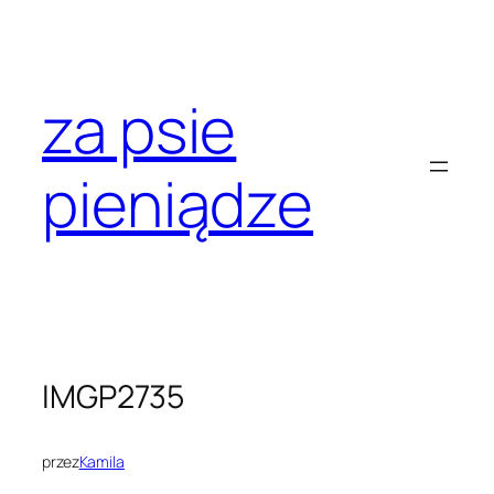
Przejdź
do
treści
za psie
pieniądze
IMGP2735
przez
Kamila