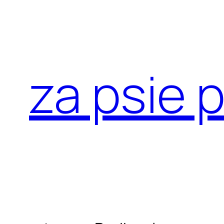
Przejdź
do
treści
za psie 