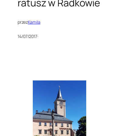
ratusz w Radkowie
przez
Kamila
14/07/2017
·