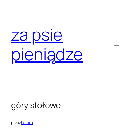
Przejdź
do
treści
za psie
pieniądze
góry stołowe
przez
Kamila