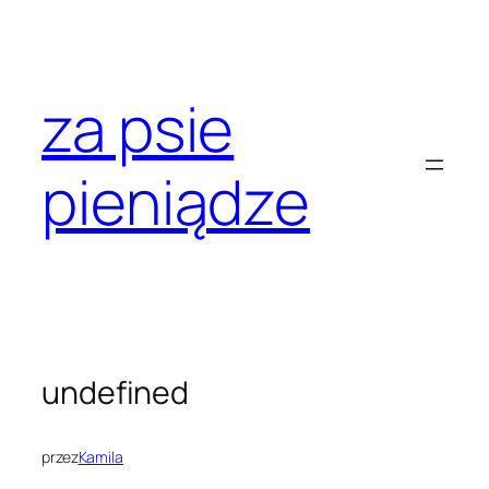
Przejdź
do
treści
za psie
pieniądze
undefined
przez
Kamila