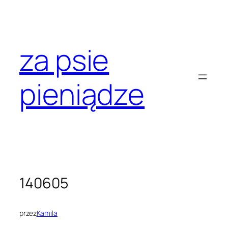
Przejdź
do
treści
za psie
pieniądze
140605
przez
Kamila