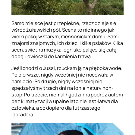
Samo miejsce jest przepiękne, rzecz dzieje się
wśród żuławskich pól. Scena to nic innego jak
wielki pokój w starym, mennonickim domu. Sami
znajomi znajomych, ich dzieci i kilka psiaków. Kilka
scen, świetna muzyka, ognisko palące się całą
dobę, i owieczki do karmienia trawą.
Jeśli chodzi o Jussi, rzuciłam ją na głęboką wodę.
Po pierwsze, nigdy wcześniej nie nocowała w
namiocie. Po drugie, nigdy wcześniej nie
spędzałyśmy trzech dni na łonie natury non-
stop. Po trzecie, niemal 7 godzinna podróż autem
bez klimatyzacji w upalne lato nie jest łatwa dla
człowieka, a co dopiero dla futrzastego
labradora.