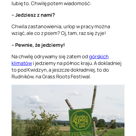
lubię to. Chwilę potem wiadomość:
– Jedziesz z nami?
Chwila zastanowienia, urlop w pracy można
wziąć, ale co z psem? Oj, tam, raz się żyje!
– Pewnie, że jedziemy!
Na chwilę odrywamy się zatem od
górskich
klimatów
i jedziemy na północ kraju. A dokladniej
to pod Kwidzyn, a jeszcze dokładniej, to do
Rudników, na Grass Roots Festiwal.