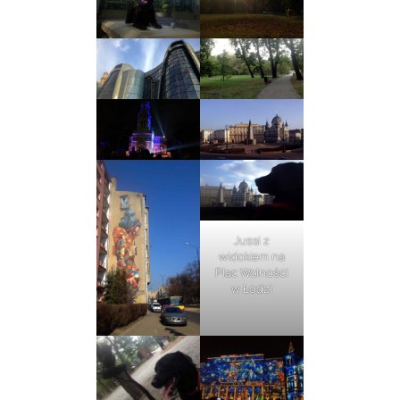
Jussi z
widokiem na
Plac Wolności
w Łodzi