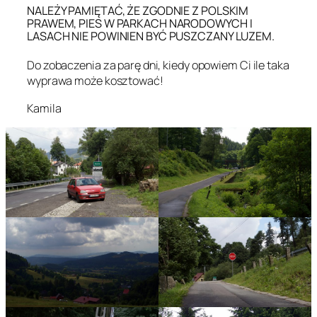
NALEŻY PAMIĘTAĆ, ŻE ZGODNIE Z POLSKIM
PRAWEM, PIES W PARKACH NARODOWYCH I
LASACH NIE POWINIEN BYĆ PUSZCZANY LUZEM.
Do zobaczenia za parę dni, kiedy opowiem Ci ile taka
wyprawa może kosztować!
Kamila