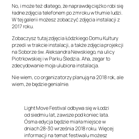
No, i może też dlatego, że naprawdę ciężko robi się
ładne zdjęcia telefonem po zmroku w tłumie ludzi.
W tej galerii możesz zobaczyć zdjęcia instalacji z
2017 roku.
Zobaczysz tutaj zdjęcia Łódzkiego Domu Kultury
przed i w trakcie instalacji, a także zdjęcia projekcji
na Soborze św. Aleksandra Newskiego, na ulicy
Piotrkowskiej i w Parku Śledzia. Aha, zegar to
zdecydowanie moja ulubiona instalacja.
Nie wiem, co organizatorzy planują na 2018 rok, ale
wiem, że będzie genialnie.
Light Move Festival odbywa się w Łodzi
od siedmiu lat, zawsze pod koniec lata.
Ósma edycja będzie miała miejsce w
dniach 28-30 września 2018 roku. Więcej
informacji na temat festiwalu możesz