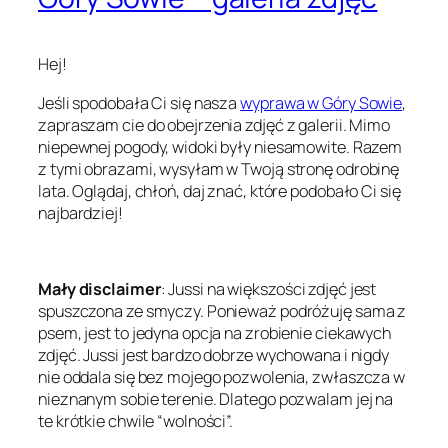
Hej!
Jeśli spodobała Ci się nasza
wyprawa w Góry Sowie
,
zapraszam cie do obejrzenia zdjęć z galerii. Mimo
niepewnej pogody, widoki były niesamowite. Razem
z tymi obrazami, wysyłam w Twoją stronę odrobinę
lata. Oglądaj, chłoń, daj znać, które podobało Ci się
najbardziej!
Mały disclaimer
: Jussi na większości zdjęć jest
spuszczona ze smyczy. Ponieważ podróżuję sama z
psem, jest to jedyna opcja na zrobienie ciekawych
zdjęć. Jussi jest bardzo dobrze wychowana i nigdy
nie oddala się bez mojego pozwolenia, zwłaszcza w
nieznanym sobie terenie. Dlatego pozwalam jej na
te krótkie chwile “wolności”.