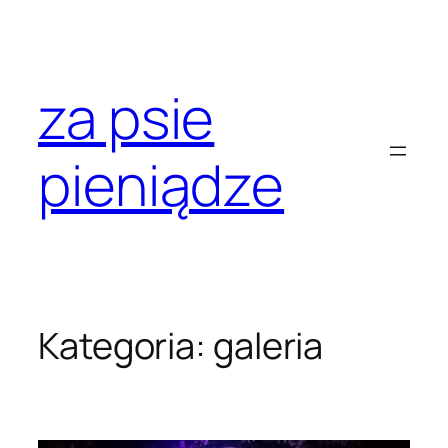
Przejdź
do
treści
za psie
pieniądze
Kategoria:
galeria