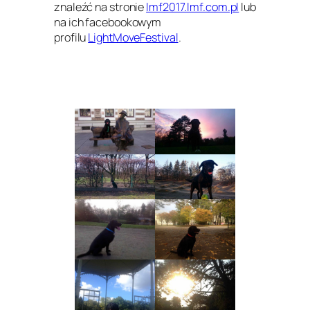
znaleźć na stronie
lmf2017.lmf.com.pl
lub
na ich facebookowym
profilu
LightMoveFestival
.