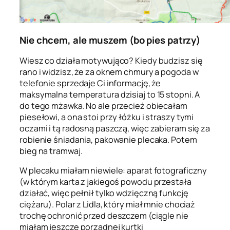
Nie chcem, ale muszem (bo pies patrzy)
Wiesz co działa motywująco? Kiedy budzisz się
rano i widzisz, że za oknem chmury a pogoda w
telefonie sprzedaje Ci informację, że
maksymalna temperatura dzisiaj to 15 stopni. A
do tego mżawka. No ale przecież obiecałam
piesełowi, a ona stoi przy łóżku i straszy tymi
oczami i tą radosną paszczą, więc zabieram się za
robienie śniadania, pakowanie plecaka. Potem
bieg na tramwaj.
W plecaku miałam niewiele: aparat fotograficzny
(w którym karta z jakiegoś powodu przestała
działać, więc pełnił tylko wdzięczną funkcję
ciężaru). Polar z Lidla, który miał mnie chociaż
trochę ochronić przed deszczem (ciągle nie
miałam jeszcze porządnej kurtki