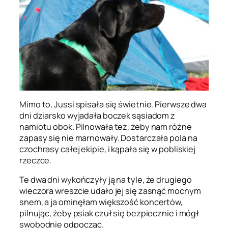
Mimo to, Jussi spisała się świetnie. Pierwsze dwa
dni dziarsko wyjadała boczek sąsiadom z
namiotu obok. Pilnowała też, żeby nam różne
zapasy się nie marnowały. Dostarczała pola na
czochrasy całej ekipie, i kąpała się w pobliskiej
rzeczce.
Te dwa dni wykończyły ją na tyle, że drugiego
wieczora wreszcie udało jej się zasnąć mocnym
snem, a ja ominęłam większość koncertów,
pilnując, żeby psiak czuł się bezpiecznie i mógł
swobodnie odpocząć.